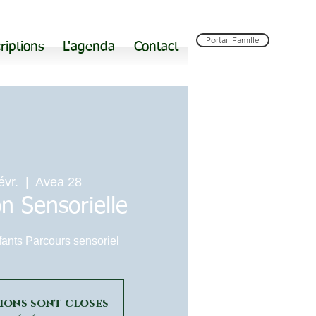
Portail Famille
riptions
L'agenda
Contact
évr.
  |  
Avea 28
on Sensorielle
fants Parcours sensoriel
tions sont closes