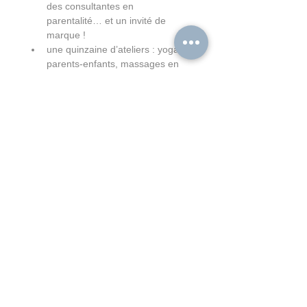
des consultantes en 
parentalité… et un invité de 
marque !
une quinzaine d’ateliers : yoga 
parents-enfants, massages en 
famille, conte musical, rallye des 
langues, éveil musical, théâtre…
une dizaine d’exposants : des 
acteurs locaux et engagés dans 
l’éducation alternative, la 
parentalité, l’environnement…
de la sensibilisation au handicap
un spectacle de magie
Afficher plus
Contact
Inscription
Portail Famille
AVEA28 : Apprendre à Vivre Ensemble Autrement en Eure-et-Loir
École primaire privée hors-contrat "Les Petits Explor'Acteurs"
28600 LUISANT ( Chartres Métropole )