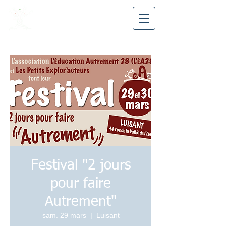
Avea28
Festival "2 jours
pour faire
Autrement"
sam. 29 mars
  |  
Luisant