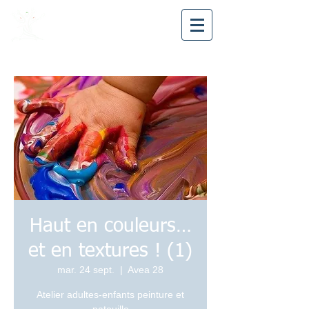
Avea28
Haut en couleurs…
et en textures ! (1)
mar. 24 sept.
  |  
Avea 28
Atelier adultes-enfants peinture et