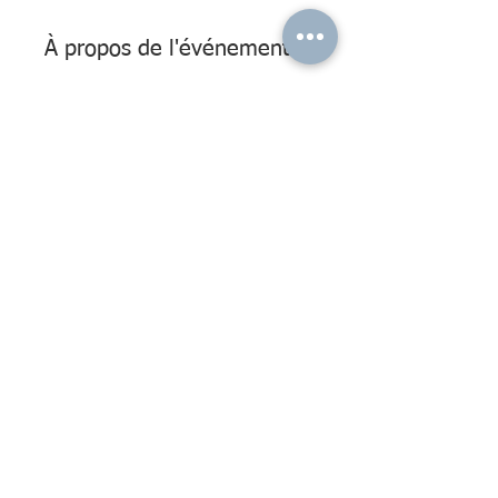
À propos de l'événement
Différentes activités autour des 
émotions
 ATTENTION : places limitées à 18 
enfants  
Tarif unitaire : 5€/atelier/enfant pour 
les adhérents - 8€/atelier/enfant pour 
les non-adhérents 
Adhésion : 5€ /an pour les enfants 
de -12 ans - 10€ /an pour les enfants 
de +12 ans
Contact
Inscription
Portail Famille
AVEA28 : Apprendre à Vivre Ensemble Autrement en Eure-et-Loir
École primaire privée hors-contrat "Les Petits Explor'Acteurs"
28600 LUISANT ( Chartres Métropole )
RCS Chartres :
843 746 587
- UAI : 0281185L
@ Mentions légales