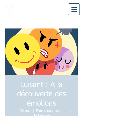
Avea28
Luisant : A la
découverte des
émotions
mar. 08 oct.
  |  
Plan d’eau communal
de Luisant