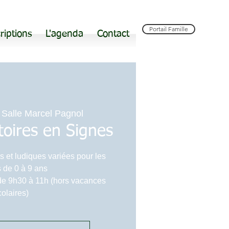
Portail Famille
riptions
L'agenda
Contact
 
Salle Marcel Pagnol
stoires en Signes
s et ludiques variées pour les
 de 0 à 9 ans
de 9h30 à 11h (hors vacances
colaires)