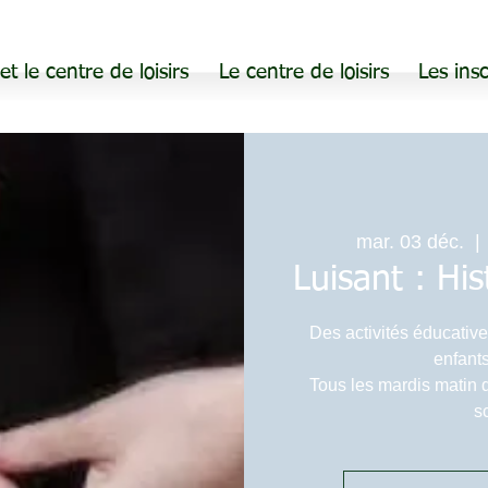
 et le centre de loisirs
Le centre de loisirs
Les insc
mar. 03 déc.
  | 
Luisant : Hi
Des activités éducative
enfants
Tous les mardis matin 
s