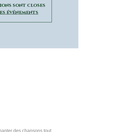
tions sont closes
res événements
chanter des chansons tout 