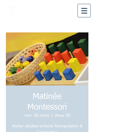
Avea28
Matinée
Montessori
mer. 06 mars
  |  
Avea 28
Atelier adultes-enfants Manipulation &