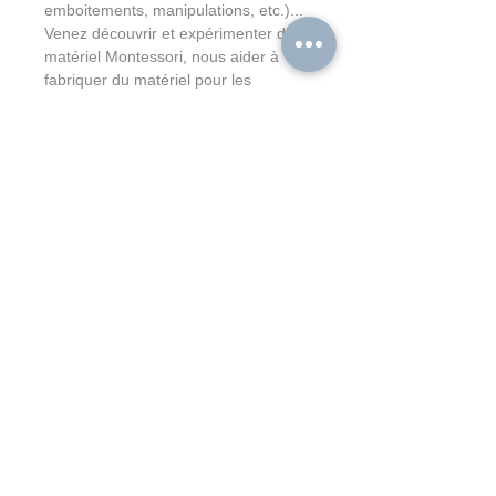
emboitements, manipulations, etc.)... 
Venez découvrir et expérimenter du 
matériel Montessori, nous aider à 
fabriquer du matériel pour les 
ateliers et repartir avec des idées 
pour le refaire chez vous !
Découvrez 
l'association Montessori 
28.
Tarif unitaire : 5€/atelier/enfant pour 
les adhérents - 8€/atelier/enfant pour 
les non-adhérents 
Adhésion : 5€ /an pour les enfants 
de -12 ans - 10€ /an pour les enfants 
de +12 ans
Contact
Inscription
Portail Famille
AVEA28 : Apprendre à Vivre Ensemble Autrement en Eure-et-Loir
École primaire privée hors-contrat "Les Petits Explor'Acteurs"
28600 LUISANT ( Chartres Métropole )
RCS Chartres :
843 746 587
- UAI : 0281185L