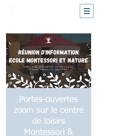
Avea28
Portes-ouvertes
zoom sur le centre
de loisirs
Montessori &