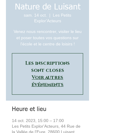
Nature de Luisant
sam. 14 oct.
  |  
Les Petits
Explor'Acteurs
Venez nous rencontrer, visiter le lieu
et poser toutes vos questions sur
l'école et le centre de loisirs !
Les inscriptions
sont closes
Voir autres
événements
Heure et lieu
14 oct. 2023, 15:00 – 17:00
Les Petits Explor'Acteurs, 44 Rue de
la Vallée de l'Eure, 28600 Luisant,