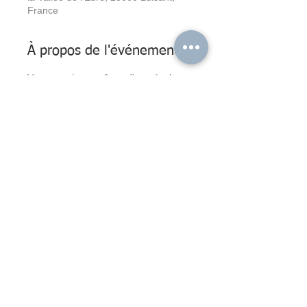
France
À propos de l'événement
Vous aussi vous rêvez d'une école 
différente pour vos enfants ? 
Venez nous rencontrer, visiter nos 
locaux et découvrir notre projet 
pédagogique !
-> Plus d'infos sur : www.avea28.fr
PS : Des parkings sont à votre 
disposition de part et d'autre du 
terrain. Si vous venez en voiture, 
merci de privilégier ces espaces de 
stationnement. 
Contact
Inscription
Portail Famille
AVEA28 : Apprendre à Vivre Ensemble Autrement en Eure-et-Loir
École primaire privée hors-contrat "Les Petits Explor'Acteurs"