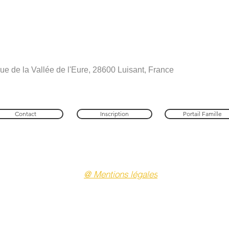
Rue de la Vallée de l'Eure, 28600 Luisant, France
Contact
Inscription
Portail Famille
AVEA28 : Apprendre à Vivre Ensemble Autrement en Eure-et-Loir
École primaire privée hors-contrat "Les Petits Explor'Acteurs"
28600 LUISANT ( Chartres Métropole )
RCS Chartres : 843 746 587 - UAI : 0281185L
@ Mentions légales