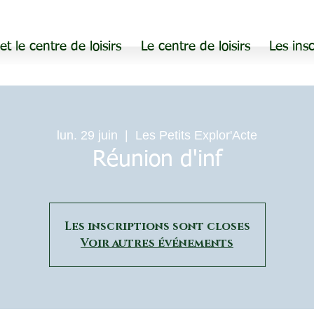
 et le centre de loisirs
Le centre de loisirs
Les insc
lun. 29 juin
  |  
Les Petits Explor'Acte
Réunion d'inf
Les inscriptions sont closes
Voir autres événements