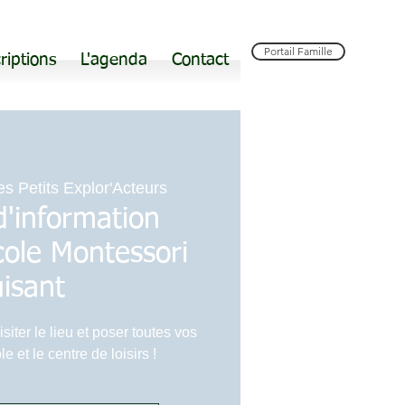
Portail Famille
riptions
L'agenda
Contact
es Petits Explor'Acteurs
'information
école Montessori
isant
siter le lieu et poser toutes vos
e et le centre de loisirs !