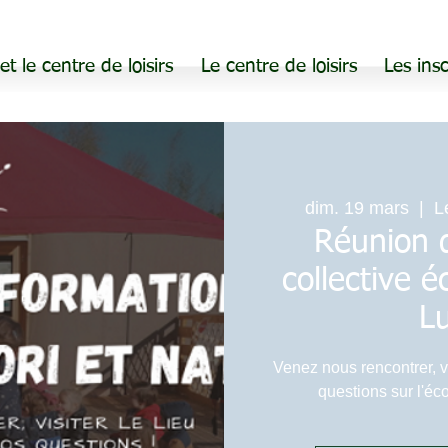
 et le centre de loisirs
Le centre de loisirs
Les insc
dim. 19 mars
  |  
L
Réunion d
collective 
Lu
Venez nous rencontrer, vi
questions sur l'écol