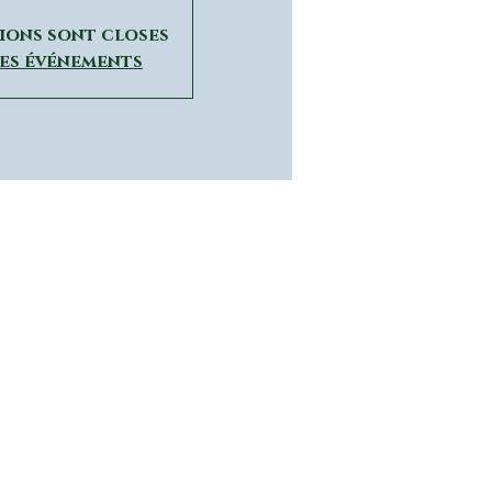
tions sont closes
res événements