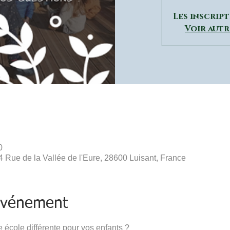
Les inscrip
Voir aut
0
44 Rue de la Vallée de l'Eure, 28600 Luisant, France
'événement
 école différente pour vos enfants ? 