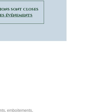
tions sont closes
res événements
ments, emboitements,