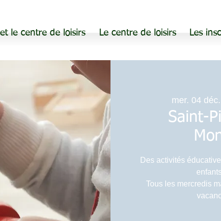
 et le centre de loisirs
Le centre de loisirs
Les insc
mer. 04 déc.
Saint-Pi
Mon
Des activités éducative
enfants
Tous les mercredis m
vacanc