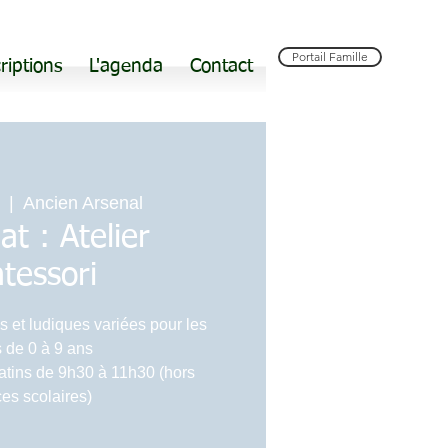
Portail Famille
riptions
L'agenda
Contact
  |  
Ancien Arsenal
at : Atelier
tessori
s et ludiques variées pour les
 de 0 à 9 ans
atins de 9h30 à 11h30 (hors
es scolaires)