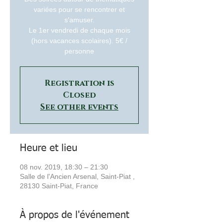
variées pour se rencontrer et
s'amuser.
Le 1er vendredi de chaque mois
(hors vacances scolaires). 5€ /
personne
Registration is
Closed
See other events
Heure et lieu
08 nov. 2019, 18:30 – 21:30
Salle de l'Ancien Arsenal, Saint-Piat ,
28130 Saint-Piat, France
À propos de l'événement