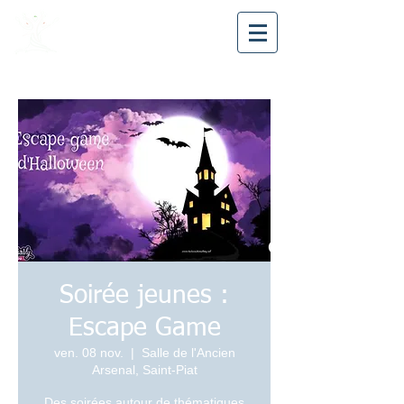
Avea28
Soirée jeunes :
Escape Game
ven. 08 nov.
  |  
Salle de l'Ancien
Arsenal, Saint-Piat
Des soirées autour de thématiques