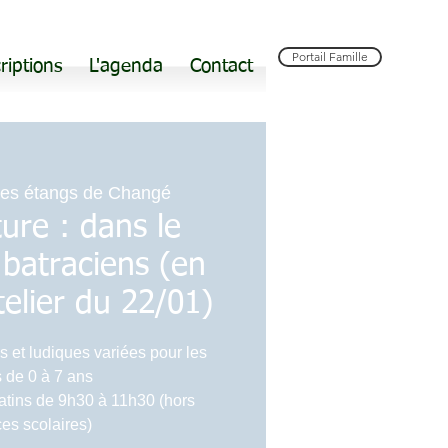
Portail Famille
riptions
L'agenda
Contact
es étangs de Changé
ture : dans le
batraciens (en
atelier du 22/01)
s et ludiques variées pour les
 de 0 à 7 ans
atins de 9h30 à 11h30 (hors
es scolaires)