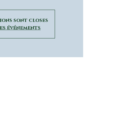
tions sont closes
res événements