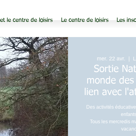
 et le centre de loisirs
Le centre de loisirs
Les insc
mer. 22 avr.
  |  
L
Sortie Na
monde des 
lien avec l'
Des activités éducative
enfants
Tous les mercredis m
vacanc